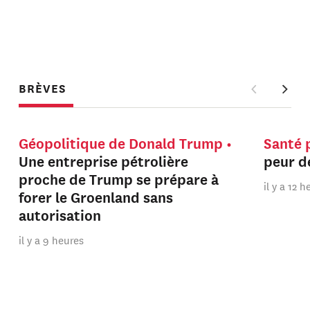
BRÈVES
Géopolitique de Donald Trump
Santé 
Une entreprise pétrolière
peur de
proche de Trump se prépare à
il y a 12 
forer le Groenland sans
autorisation
il y a 9 heures