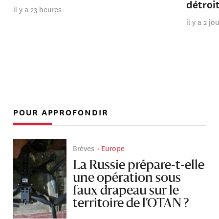
détroi
il y a 23 heures
il y a 2 jo
POUR APPROFONDIR
Brèves
Europe
La Russie prépare-t-elle
une opération sous
faux drapeau sur le
territoire de l’OTAN ?