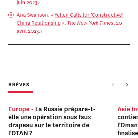
juin 2023.
Ana Swanson, «
Yellen Calls for ‘Constructive’
China Relationship
»,
The New York Times
, 20
avril 2023.
BRÈVES
Europe
La Russie prépare-t-
Asie I
elle une opération sous faux
contien
drapeau sur le territoire de
l’Oman
l’OTAN ?
finalis