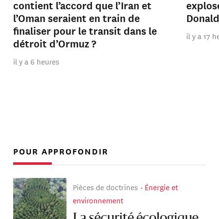
contient l’accord que l’Iran et
explos
l’Oman seraient en train de
Donal
finaliser pour le transit dans le
il y a 17 
détroit d’Ormuz ?
il y a 6 heures
POUR APPROFONDIR
Pièces de doctrines
Énergie et
environnement
La sécurité écologique