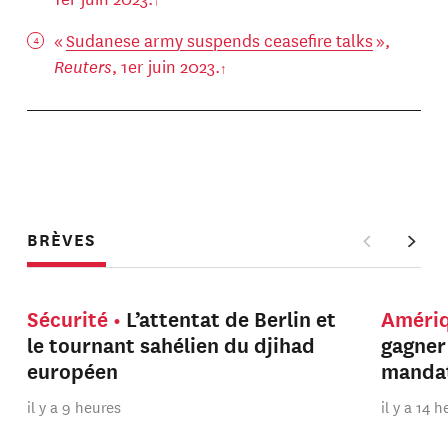
«
Sudanese army suspends ceasefire talks
»,
Reuters
, 1er juin 2023.
BRÈVES
Sécurité
L’attentat de Berlin et
Améri
le tournant sahélien du djihad
gagner
européen
manda
il y a 9 heures
il y a 14 