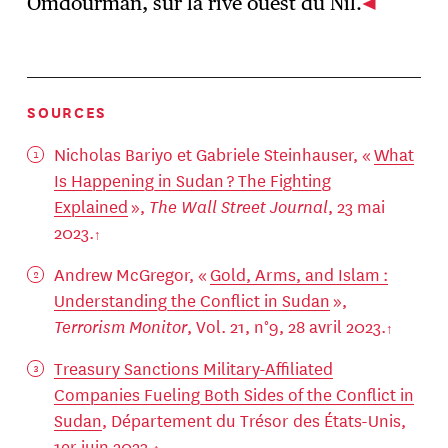
Omdourman, sur la rive ouest du Nil.
SOURCES
Nicholas Bariyo et Gabriele Steinhauser, «
What
Is Happening in Sudan ? The Fighting
Explained
»,
The Wall Street Journal
, 23 mai
2023.
Andrew McGregor, «
Gold, Arms, and Islam :
Understanding the Conflict in Sudan
»,
Terrorism Monitor
, Vol. 21, n°9, 28 avril 2023.
Treasury Sanctions Military-Affiliated
Companies Fueling Both Sides of the Conflict in
Sudan
, Département du Trésor des États-Unis,
1er juin 2023.