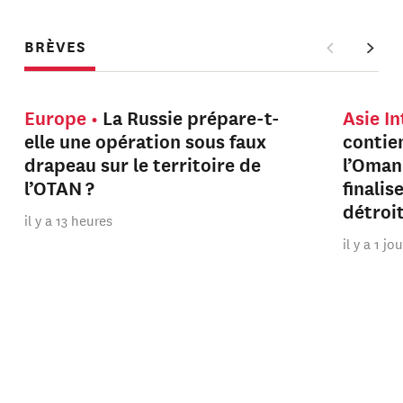
BRÈVES
Europe
La Russie prépare-t-
Asie I
elle une opération sous faux
contien
drapeau sur le territoire de
l’Oman
l’OTAN ?
finalis
détroi
il y a 13 heures
il y a 1 jo