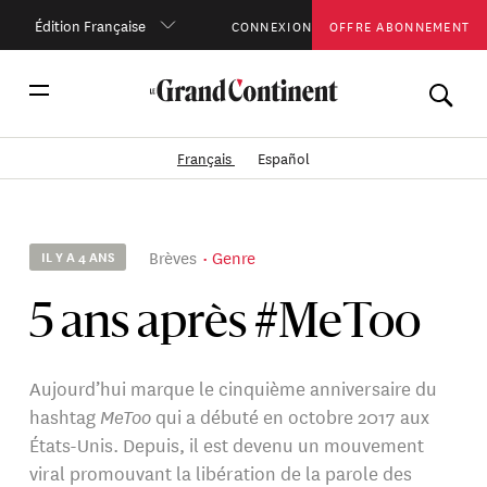
Édition Française
CONNEXION
OFFRE ABONNEMENT
Français
Español
Brèves
Genre
IL Y A 4 ANS
5 ans après #MeToo
Aujourd’hui marque le cinquième anniversaire du
hashtag
MeToo
qui a débuté en octobre 2017 aux
États-Unis. Depuis, il est devenu un mouvement
viral promouvant la libération de la parole des