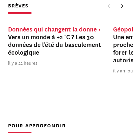
BRÈVES
Données qui changent la donne
Géopol
Vers un monde à +2 °C ? Les 30
Une en
données de l’été du basculement
proche
écologique
forer 
autori
il y a 22 heures
il y a 1 jo
POUR APPROFONDIR