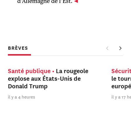
d’Allemagne de l’Est.
BRÈVES
Santé publique
La rougeole
Sécuri
explose aux États-Unis de
le tou
Donald Trump
europ
il y a 4 heures
il y a 17 