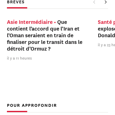
BRÈVES
Asie Intermédiaire
Que
Santé 
contient l’accord que l’Iran et
explos
l’Oman seraient en train de
Donal
finaliser pour le transit dans le
il y a 23 
détroit d’Ormuz ?
il y a 11 heures
POUR APPROFONDIR