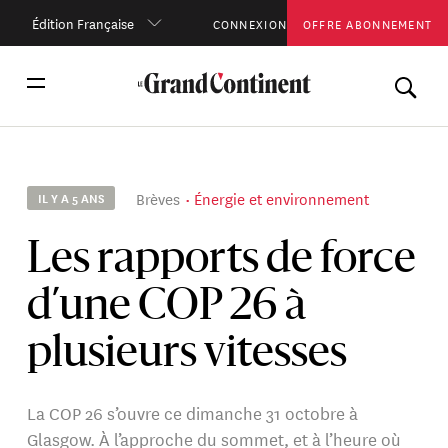
Édition Française
CONNEXION
OFFRE ABONNEMENT
Brèves
Énergie et environnement
IL Y A 5 ANS
Les rapports de force
d’une COP 26 à
plusieurs vitesses
La COP 26 s’ouvre ce dimanche 31 octobre à
Glasgow. À l’approche du sommet, et à l’heure où