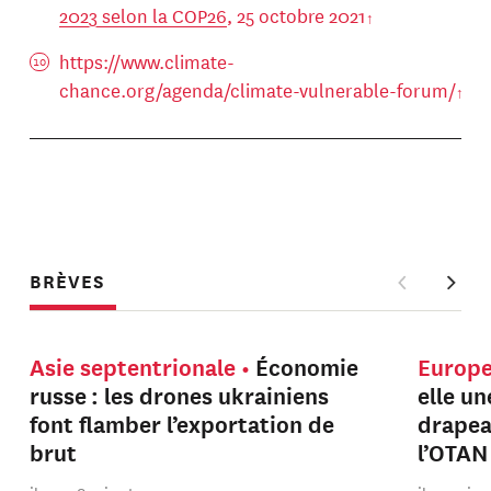
2023 selon la COP26
, 25 octobre 2021
https://www.climate-
chance.org/agenda/climate-vulnerable-forum/
BRÈVES
Asie septentrionale
Économie
Europ
russe : les drones ukrainiens
elle u
font flamber l’exportation de
drapeau
brut
l’OTAN