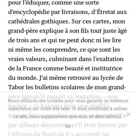
pour l’éduquer, comme une sorte
d’encyclopédie par livraisons, d’Étretat aux
cathédrales gothiques. Sur ces cartes, mon
grand-père explique à son fils tout juste âgé
de trois ans et qui ne peut donc ni les lire
ni même les comprendre, ce que sont les
vraies valeurs, culminant dans l’exaltation
de la France comme beauté et institutrice
du monde. J’ai même retrouvé au lycée de
Tabor les bulletins scolaires de mon grand-
père lorsqu’il passait sa maturitas — son
Nous utilisons des cookies pour vous garantir la meilleure
bachot — la Kakania était une double-
expérience sur notre site web. Si vous continuez à utiliser
monarchie scrupuleusement organisée ! J’ai
ce site, nous supposerons que vous en êtes satisfait.
par ailleurs découvert qu’il était fasciné par
Ok
l’Afrique du Nord où il a accompli un