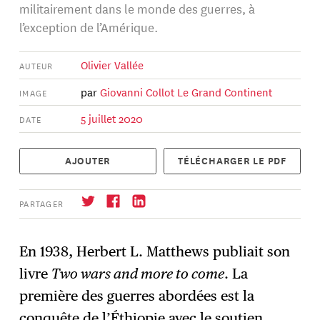
militairement dans le monde des guerres, à
l’exception de l’Amérique.
Olivier Vallée
AUTEUR
par
Giovanni Collot
Le Grand Continent
IMAGE
5 juillet 2020
DATE
AJOUTER
TÉLÉCHARGER LE PDF
PARTAGER
En 1938, Herbert L. Matthews publiait son
livre
Two wars and more to come
. La
S'abonner
→
première des guerres abordées est la
conquête de l’Éthiopie avec le soutien