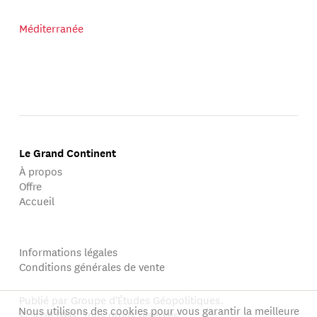
Méditerranée
Le Grand Continent
À propos
Offre
Accueil
Informations légales
Conditions générales de vente
Publié par Groupe d'Études Géopolitiques.
Nous utilisons des cookies pour vous garantir la meilleure
© 2026 GEG. Tous droits réservés.