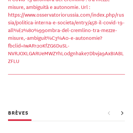
misure, ambiguità e autonomie. Url :
https://www.osservatoriorussia.com/index.php/rus
sia/politica-interna-e-societa/entry/458-il-covid-19-
all%E2%80%99ombra-del-cremlino-tra-mezze-
misure,-ambiguit%C3%A0-e-autonomie?
fbclid=IwAR120KfZG6DuSL-
NVRJOXLGARUeMWZYhL0dgnhake7Dbvja9AxBIABL
ZFLU
BRÈVES