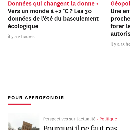
Données qui changent la donne
Géopol
Vers un monde à +2 °C ? Les 30
Une en
données de l’été du basculement
proche
écologique
forer 
autori
il y a 2 heures
il y a 15 
POUR APPROFONDIR
Perspectives sur l’actualité
Politique
Pourquoi il ne faut pas