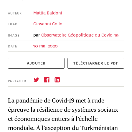
Mattia Baldoni
AUTEUR
Giovanni Collot
TRAD.
par
Observatoire Géopolitique du Covid-19
IMAGE
10 mai 2020
DATE
AJOUTER
TÉLÉCHARGER LE PDF
PARTAGER
La pandémie de Covid-19 met à rude
épreuve la résilience de systèmes sociaux
S'abonner
→
et économiques entiers à l’échelle
mondiale. À l’exception du Turkménistan