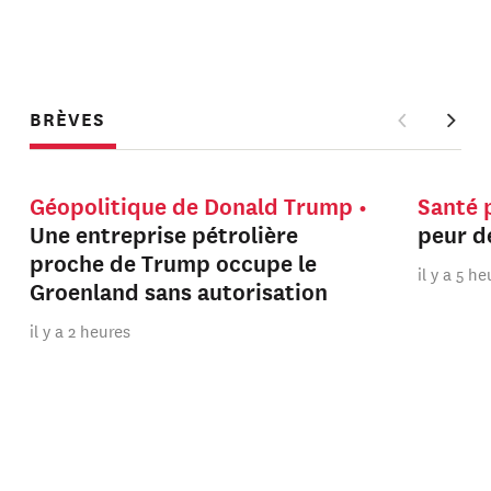
BRÈVES
Géopolitique de Donald Trump
Santé 
Une entreprise pétrolière
peur de
proche de Trump occupe le
il y a 5 h
Groenland sans autorisation
il y a 2 heures