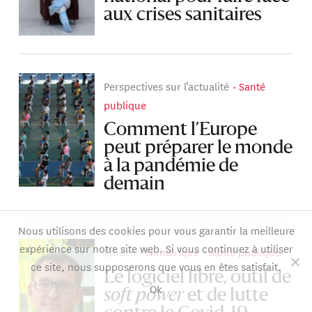
aux crises sanitaires
Perspectives sur l’actualité
Santé
publique
Comment l’Europe
peut préparer le monde
à la pandémie de
demain
Nous utilisons des cookies pour vous garantir la meilleure
expérience sur notre site web. Si vous continuez à utiliser
Études
Numérique
Santé publique
ce site, nous supposerons que vous en êtes satisfait.
Le logiciel libre, outil de
Ok
soft power
et de lutte