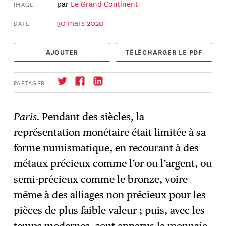
par
Le Grand Continent
IMAGE
30 mars 2020
DATE
AJOUTER
TÉLÉCHARGER LE PDF
PARTAGER
Paris.
Pendant des siècles, la
représentation monétaire était limitée à sa
S'abonner
→
forme numismatique, en recourant à des
métaux précieux comme l’or ou l’argent, ou
semi-précieux comme le bronze, voire
même à des alliages non précieux pour les
pièces de plus faible valeur ; puis, avec les
temps modernes, sont apparus la monnaie