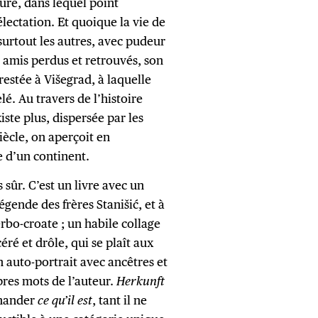
ture, dans lequel point
électation. Et quoique la vie de
e surtout les autres, avec pudeur
, amis perdus et retrouvés, son
restée à Višegrad, à laquelle
 Au travers de l’histoire
ste plus, dispersée par les
iècle, on aperçoit en
e d’un continent.
 sûr. C’est un livre avec un
égende des frères Stanišić, et à
rbo-croate ; un habile collage
ré et drôle, qui se plaît aux
 auto-portrait avec ancêtres et
opres mots de l’auteur.
Herkunft
emander
ce qu’il est
, tant il ne