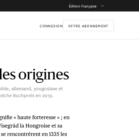
Édition Française
CONNEXION
OFFRE ABONNEMENT
des origines
ensible, allemand, yougoslave et
eustche Buchpreis en 2019.
gnifie « haute forteresse » ; en
Visegrád la Hongroise et sa
 se rencontrèrent en 1335 les