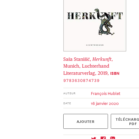
Saša Stanišić,
Herkunft
,
Munich, Luchterhand
ISBN
Literaturverlag, 2019,
9783630874739
François Hublet
AUTEUR
16 janvier 2020
DATE
TÉLÉCHARG
AJOUTER
PDF