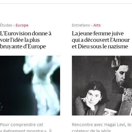
Études
Europe
Entretiens
Arts
L’Eurovision donne à
La jeune femme juive
voir l’idée la plus
qui a découvert l’Amour
bruyante d’Europe
et Dieu sous le nazisme
Pour comprendre cet
Rencontre avec Hagai Levi, le
« événement monstre », il
créateur de la série