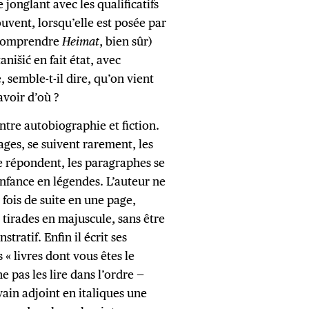
 jonglant avec les qualificatifs
uvent, lorsqu’elle est posée par
 (comprendre
Heimat
, bien sûr)
anišić en fait état, avec
e, semble-t-il dire, qu’on vient
avoir d’où ?
entre autobiographie et fiction.
ges, se suivent rarement, les
e répondent, les paragraphes se
’enfance en légendes. L’auteur ne
fois de suite en une page,
es tirades en majuscule, sans être
ratif. Enfin il écrit ses
 « livres dont vous êtes le
e pas les lire dans l’ordre —
vain adjoint en italiques une