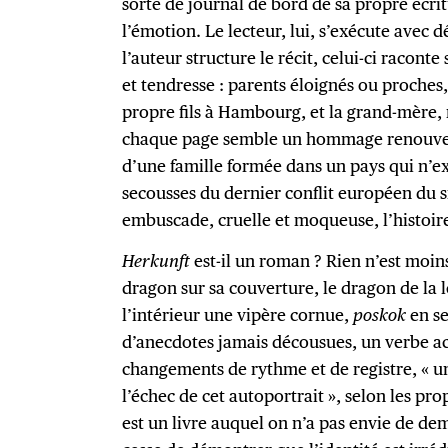
sorte de journal de bord de sa propre écri
l’émotion. Le lecteur, lui, s’exécute avec d
l’auteur structure le récit, celui-ci racont
et tendresse : parents éloignés ou proches
propre fils à Hambourg, et la grand-mère, 
chaque page semble un hommage renouvelé.
d’une famille formée dans un pays qui n’exi
secousses du dernier conflit européen du s
embuscade, cruelle et moqueuse, l’histoir
Herkunft
est-il un roman ? Rien n’est moins
dragon sur sa couverture, le dragon de la l
l’intérieur une vipère cornue,
poskok
en se
d’anecdotes jamais décousues, un verbe acé
changements de rythme et de registre, « un
l’échec de cet autoportrait », selon les pr
est un livre auquel on n’a pas envie de d