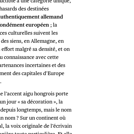
ductible à une catégorie unique,
s hasards des destinées
i authentiquement allemand
rofondément européen
; la
ces culturelles suivent les
e des siens, en Allemagne, en
s effort malgré sa densité, et on
eu connaissance avec cette
rtenances incertaines et des
ement des capitales d’Europe
.
de l’accent aigu hongrois porte
n jour « sa décoration », la
s depuis longtemps, mais le nom
u’un nom ? Sur un continent où
l, la voix originale de l’écrivain
ière toute particulière. Et elle