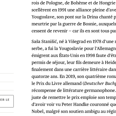
rois de Pologne, de Bohème et de Hongrie 
scellèrent en 1991 une alliance pleine d’aven
Yougoslave, son pont sur la Drina chanté p
meurtrie par la guerre de Bosnie, auxquels
cessent de revenir — car ils en sont tous par
Saša Stanišić, né à Višegrad en 1978 d’une
serbe, a fui la Yougoslavie pour l’Allemagn
émigrent aux États-Unis en 1998 faute d’êt
permis de séjour, leur fils demeure à Heide
finalement dans une carrière littéraire dan
quatorze ans. En 2019, son quatrième ro
le Prix du Livre allemand (
Deutscher Buch
récompense de littérature germanophone. E
juste de remettre le prix emploie son temps
ER LE
d’avoir voir vu Peter Handke couronné quel
Nobel, malgré son soutien ambigu au régi