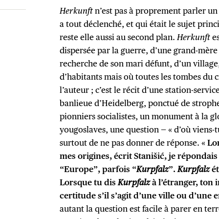
Herkunft
n’est pas à proprement parler un
a tout déclenché, et qui était le sujet pri
reste elle aussi au second plan.
Herkunft
es
dispersée par la guerre, d’une grand-mère
recherche de son mari défunt, d’un village
d’habitants mais où toutes les tombes du 
l’auteur ; c’est le récit d’une station-ser
banlieue d’Heidelberg, ponctué de strophe
pionniers socialistes, un monument à la gl
yougoslaves, une question — « d’où viens-tu
surtout de ne pas donner de réponse. «
Lo
mes origines, écrit Stanišić, je répondais
“Europe”, parfois “
Kurpfalz
”.
Kurpfalz
ét
Lorsque tu dis
Kurpfalz
à l’étranger, ton 
certitude s’il s’agit d’une ville ou d’une
autant la question est facile à parer en t