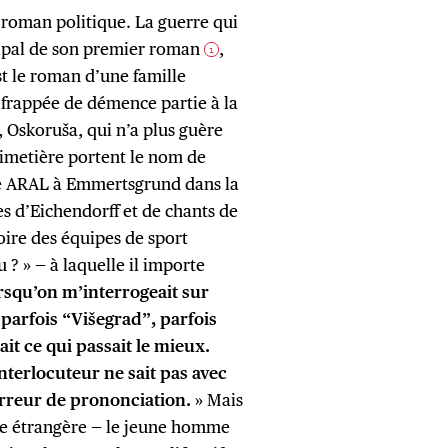
 roman politique. La guerre qui
ncipal de son premier roman
,
1
t le roman d’une famille
 frappée de démence partie à la
, Oskoruša, qui n’a plus guère
cimetière portent le nom de
vice ARAL à Emmertsgrund dans la
s d’Eichendorff et de chants de
oire des équipes de sport
 ? » — à laquelle il importe
rsqu’on m’interrogeait sur
 parfois “Višegrad”, parfois
ait ce qui passait le mieux.
interlocuteur ne sait pas avec
 erreur de prononciation.
» Mais
erre étrangère — le jeune homme