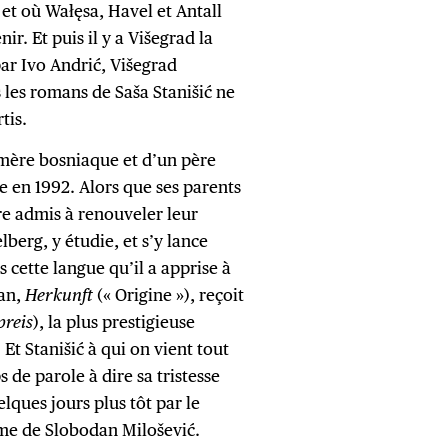
et où Wałęsa, Havel et Antall
ir. Et puis il y a Višegrad la
ar Ivo Andrić, Višegrad
 les romans de Saša Stanišić ne
tis.
 mère bosniaque et d’un père
e en 1992. Alors que ses parents
re admis à renouveler leur
lberg, y étudie, et s’y lance
s cette langue qu’il a apprise à
man,
Herkunft
(« Origine »), reçoit
preis
), la plus prestigieuse
t Stanišić à qui on vient tout
 de parole à dire sa tristesse
ques jours plus tôt par le
me de Slobodan Milošević.