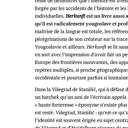
cesse de démontrer que l’identité est irré
forgée par les accidents de l’histoire et le
individuelles.
Herkunft
est un livre auss
qu’il est radicalement yougoslave et p
maîtrise de la langue est totale, les référen
pérégrinations de son créateur sur la trac
Yougoslavie et ailleurs.
Herkunft
se lit san
en sort avec l’impression d’avoir fait un p
Europe des frontières mouvantes, des appa
repères multiples, si proche géographiqu
occidentale et pourtant parfois si lointaine
Dans la Višegrad de Stanišić, qui à défaut 
un hatchek qu’un ami de l’écrivain appela u
« haute forteresse » éponyme n’existe plu
est resté. Višegrad, Stanišić : qu’est-ce q
l’identité est souvent érigée en sujet centra
de Višegrad et d’Heidelberg résonne de man