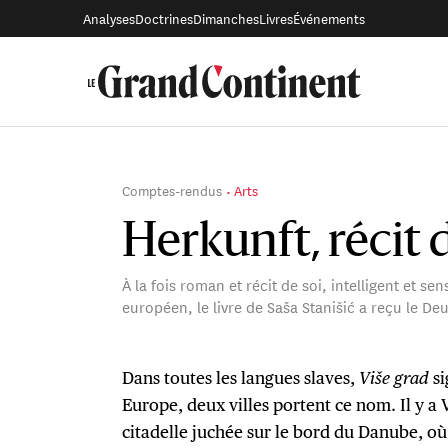
Analyses
Doctrines
Dimanches
Livres
Événements
Comptes-rendus
Arts
Herkunft, récit 
À la fois roman et récit de soi, intelligent et s
européen, le livre de Saša Stanišić a reçu le D
Dans toutes les langues slaves,
Više grad
si
Europe, deux villes portent ce nom. Il y a 
citadelle juchée sur le bord du Danube, où