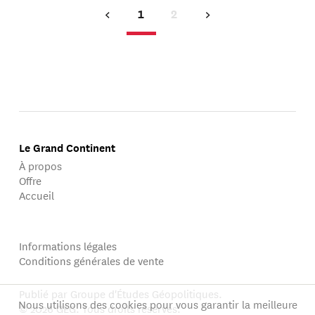
1
2
Le Grand Continent
À propos
Offre
Accueil
Informations légales
Conditions générales de vente
Publié par Groupe d'Études Géopolitiques.
Nous utilisons des cookies pour vous garantir la meilleure
© 2026 GEG. Tous droits réservés.