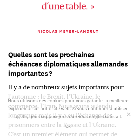
d’une table. »
NICOLAS MEYER-LANDRUT
Quelles sont les prochaines
échéances diplomatiques allemandes
importantes ?
Il y a de nombreux sujets importants pour
l’automne : le Brexit, l’Ukraine, le
Nous utilisons des cookies pour vous garantir la meilleure
commerce, l’Iran. Nous avons attendu
expérience sur notre site web. Si vous continuez à utiliser
longtemps mais il y a eu l’échange des
ce site, nous supposerons que vous en êtes satisfait.
prisonniers entre la Russie et l’Ukraine.
Ok
C’est un premier élément qui permet de