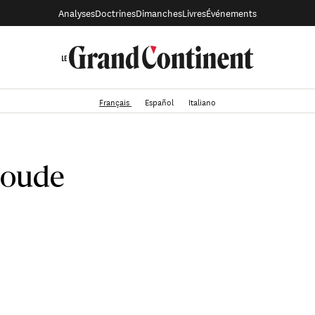
Analyses
Doctrines
Dimanches
Livres
Événements
Français
Español
Italiano
ioude