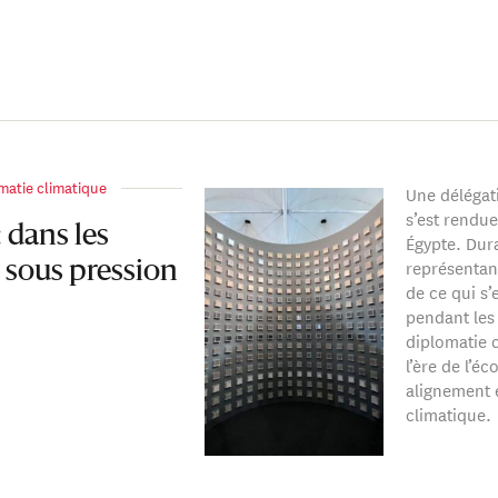
omatie climatique
Une délégat
s’est rendu
 dans les
Égypte. Dura
représentant
sous pression
de ce qui s’e
pendant les
diplomatie 
l’ère de l’é
alignement e
climatique.