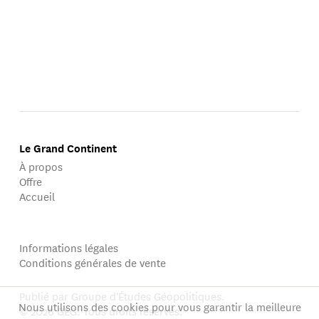
Le Grand Continent
À propos
Offre
Accueil
Informations légales
Conditions générales de vente
Publié par Groupe d'Études Géopolitiques.
Nous utilisons des cookies pour vous garantir la meilleure
© 2026 GEG. Tous droits réservés.