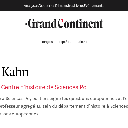
Analyses
Doctrines
Dimanches
Livres
Événements
Français
Español
Italiano
n Kahn
Centre d'histoire de Sciences Po
 à Sciences Po, où il enseigne les questions européennes et l
professeur agrégé au sein du département d’histoire à Sciences
stions européennes.
phie et diplômé de géopolitique, agrégé d'histoire, normalie