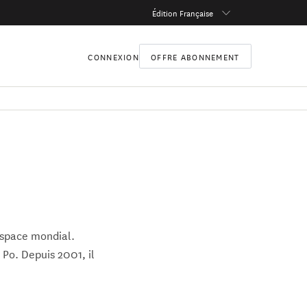
Édition Française
CONNEXION
OFFRE ABONNEMENT
’espace mondial.
 Po. Depuis 2001, il
n et chercheur au