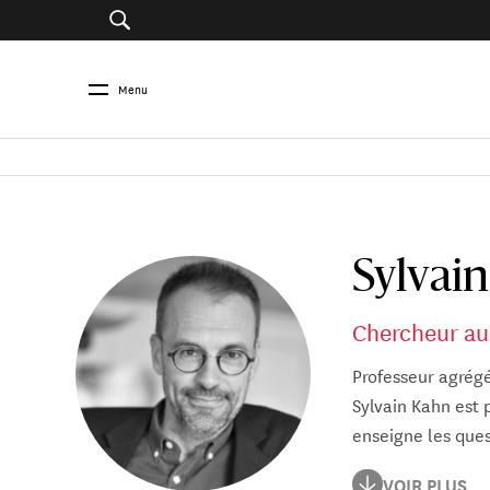
Menu
Sylvai
Chercheur au 
Professeur agrégé
Sylvain Kahn est 
enseigne les que
Docteur en géogra
VOIR PLUS