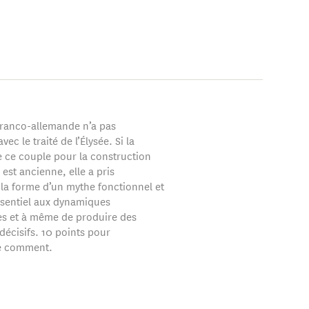
 2021),
Le pays des
(A.
’union européenne
paru chez Armand
t sur deux sujets :
isation de la
 franco-allemande n’a pas
ission de
c le traité de l’Élysée. Si la
e ce couple pour la construction
embre du jury
est ancienne, elle a pris
es de différents pays
 la forme d’un mythe fonctionnel et
Education nationale
ssentiel aux dynamiques
-Charentes (1998-
es et à même de produire des
écisifs. 10 points pour
e comment.
e de l’Europe,
 Il fut également