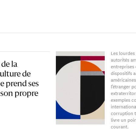
Les lourdes
autorités am
de la
entreprises
dispositifs
ulture de
américaines
e prend ses
l’étranger 
extraterrito
 son propre
exemples co
internationa
corruption 
livre un poi
courant.