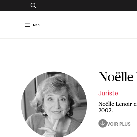
Menu
Noëlle
Juriste
Noëlle Lenoir 
2002.
Noëlle Lenoir es
VOIR PLUS
l'Assemblée nati
constitutionnel.