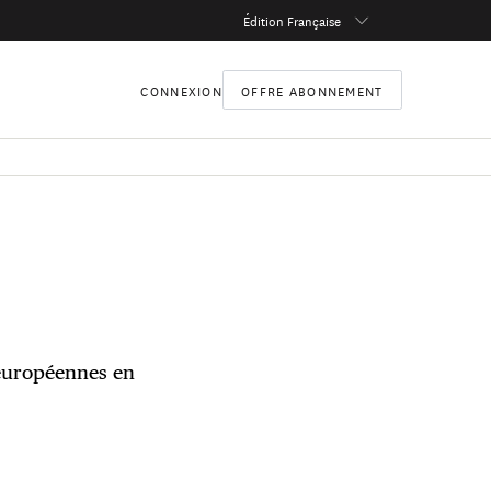
Édition Française
CONNEXION
OFFRE ABONNEMENT
 européennes en
ésident de
 membre du Conseil