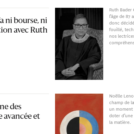
Ruth Bader 
l’âge de 87
 ni bourse, ni
donc décidé
fouillé, tec
tion avec Ruth
nos lectrice
compréhens
Noëlle Lenoi
champ de la
ne des
un moment o
doter d’une 
ne avancée et
la matière.