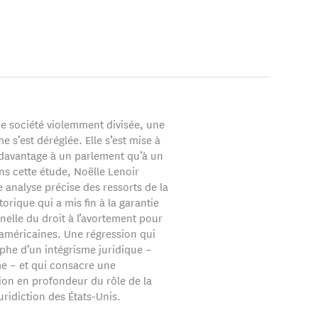
ne société violemment divisée, une
 s’est déréglée. Elle s’est mise à
davantage à un parlement qu’à un
ns cette étude, Noëlle Lenoir
 analyse précise des ressorts de la
torique qui a mis fin à la garantie
nelle du droit à l’avortement pour
américaines. Une régression qui
mphe d’un intégrisme juridique –
me – et qui consacre une
ion en profondeur du rôle de la
uridiction des États-Unis.