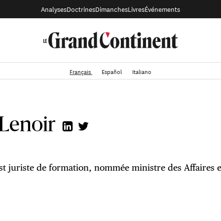
Analyses
Doctrines
Dimanches
Livres
Événements
Français
Español
Italiano
 Lenoir
est juriste de formation, nommée ministre des Affaires
t nommée membre du Conseil constitutionnel en 1992 par le pr
onale Henri Emmanuelli. Elle est la première femme nommée