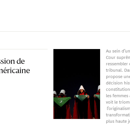
Au sein d’u
Cour suprême
ssion de
ressembler 
tribunal. Da
américaine
propose une
décision his
constitution
les femmes 
voit le trio
l’originalis
transformat
plus haute j