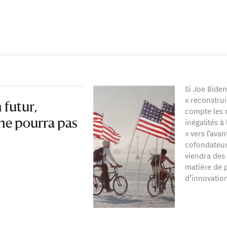
Si Joe Bide
« reconstrui
 futur,
compte les 
inégalités à
ne pourra pas
« vers l’ava
cofondateur 
viendra des 
matière de 
d’innovatio