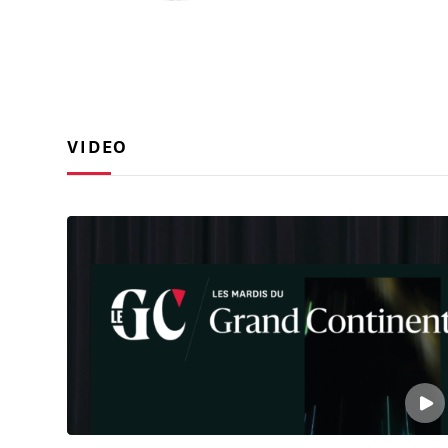
l’ESCP, l’École s
professionnelle à
2001, il quitte l
systèmes d’inform
VIDEO
Le premier engage
de Parents d’Élèv
au collège Saint-
En 1995, il devie
désendettement de
maire de la comm
la médiation urba
au premier tour 
vice-président du
politique de la v
de l’Établisseme