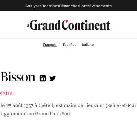
Analyses
Doctrines
Dimanches
Livres
Événements
Français
Español
Italiano
 Bisson
saint
 le 1ᵉʳ août 1957 à Créteil, est maire de Lieusaint (Seine-et-Ma
agglomération Grand Paris Sud.
randi à Villeneuve-Saint-Georges (Val-de-Marne). Après des é
tronique et son service militaire, il s’oriente vers le manageme