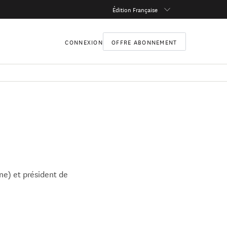
Édition Française
CONNEXION
OFFRE ABONNEMENT
rne) et président de
tudes de technicien
nt des entreprises à