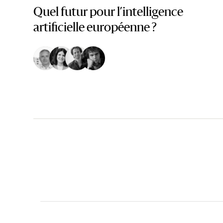
de l’habitat et a
Quel futur pour l’intelligence
artificielle européenne ?
Réélu en 2008, i
Sénart. En 2014, 
Sénart, les cons
En janvier 2016, 
Essonne, Seine-Es
intercommunalité
président délégu
de territoire, de
Le 8 janvier 2019
de Grand Paris Su
dans ses fonctions