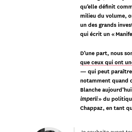
qu’elle définit comm
milieu du volume, o
un des grands invest
qui écrit un « Mani
D’une part, nous so
que ceux qui ont un
— qui peut paraître 
notamment quand on 
Blanche aujourd’hui
imperii
» du politiqu
Chappaz, en tant qu
Je souhaite avant to