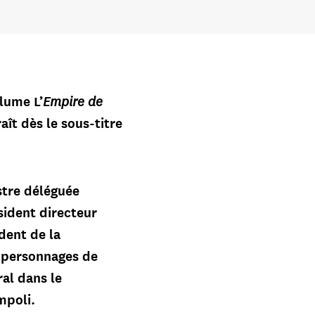
Empire de
lume L’
aît dès le sous-titre
stre déléguée
ésident directeur
ident de la
 personnages de
ral dans le
mpoli.