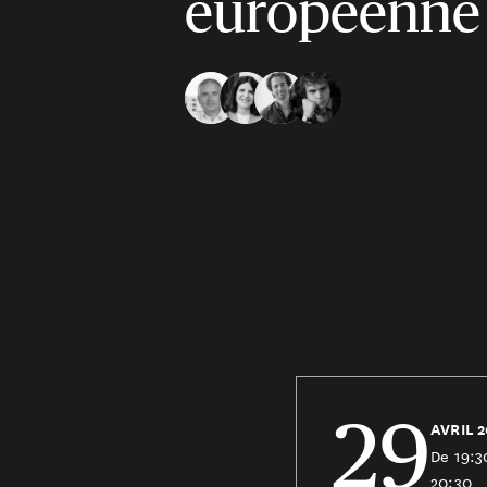
européenne
29
AVRIL 
De 19:3
20:30