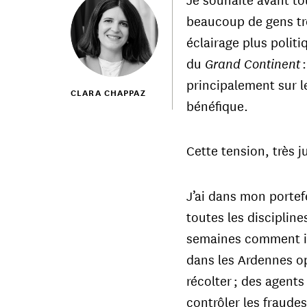
beaucoup de gens trè
éclairage plus politi
Grand Continent
du
:
principalement sur l
CLARA CHAPPAZ
bénéfique.
Cette tension, très j
J’ai dans mon portef
toutes les disciplin
semaines comment ils
dans les Ardennes op
récolter ; des agents
contrôler les fraude