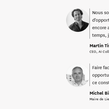
Nous so
d'opport
encore a
temps, j
Martin T
CEO, AI Col
Faire fa
opportun
ce cons
Michel B
Maire de Li