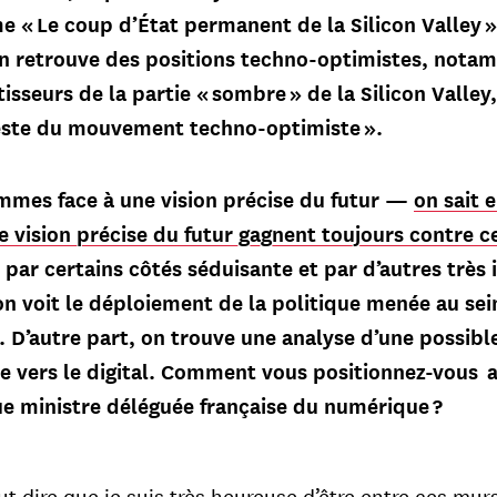
e « Le coup d’État permanent de la Silicon Valley » 
n retrouve des positions techno-optimistes, nota
isseurs de la partie « sombre » de la Silicon Valle
feste du mouvement techno-optimiste ».
mmes face à une vision précise du futur —
on sait e
e vision précise du futur gagnent toujours contre c
par certains côtés séduisante et par d’autres très 
voit le déploiement de la politique menée au sein
. D’autre part, on trouve une analyse d’une possibl
e vers le digital. Comment vous positionnez-vous a
e ministre déléguée française du numérique ?
ut dire que je suis très heureuse d’être entre ces mu