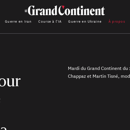
Guerre en Iran
Course à l’IA
Guerre en Ukraine
À propos
Mardi du Grand Continent du 2
Chappaz et Martin Tisné, modé
pour
e