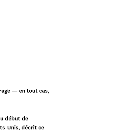
vrage — en tout cas,
 au début de
ts-Unis, décrit ce