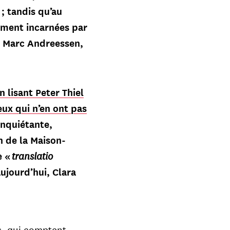
; tandis qu’au
mment incarnées par
y, Marc Andreessen,
n lisant Peter Thiel
eux qui n’en ont pas
inquiétante,
 de la Maison-
translatio
e «
ujourd’hui, Clara
rs, qui comptent