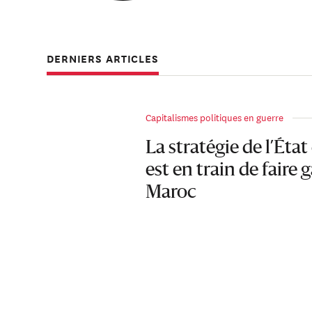
groupe d’engagem
Mahmoud est dipl
DERNIERS ARTICLES
Rabat, où il a ob
titulaire d’un d
Sociales (FGSES)
Capitalismes politiques en guerre
La stratégie de l’Éta
est en train de faire 
Maroc