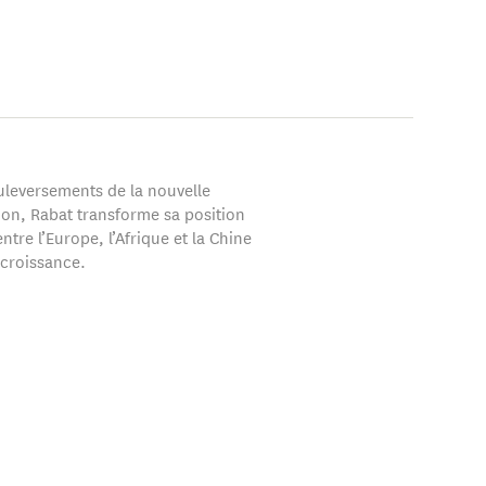
quée (INSEA) de
uée. Il est également
conomiques et
uleversements de la nouvelle
ion, Rabat transforme sa position
entre l’Europe, l’Afrique et la Chine
 croissance.