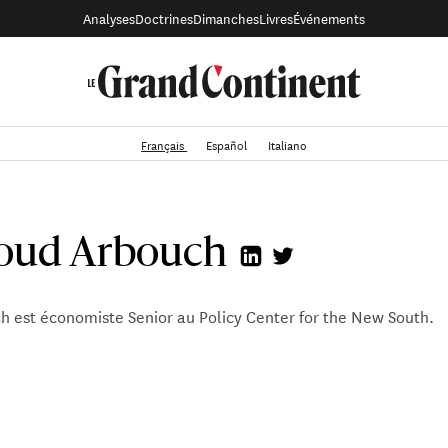
Analyses
Doctrines
Dimanches
Livres
Événements
Français
Español
Italiano
ud Arbouch
est économiste Senior au Policy Center for the New South.
echerche portent sur la macroéconomie du développement, l’é
erritorial, l’économie des transports, ainsi que la politique in
tional. Ses travaux ont été publiées dans des revues académi
flexion sur les politiques publiques, notamment dans le cadre