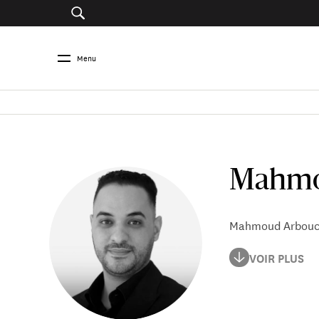
Menu
Mahmo
Mahmoud Arbouch 
Ses travaux de r
VOIR PLUS
le développement t
commerce interna
plateformes de ré