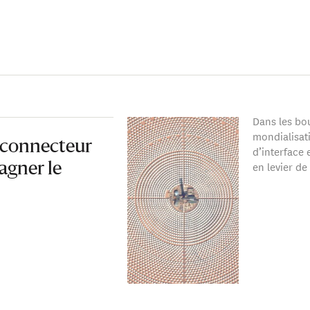
ent Think20 (T20) du G20.
ômé de l’Institut National de Statistique et d’Économie Appli
tenu un diplôme d’ingénieur en statistique et économie appliq
octorat en économie de la Faculté de Gouvernance, Sciences É
 de l’Université Mohammed VI Polytechnique (UM6P), à Rabat.
Dans les bo
mondialisat
t connecteur
d’interface 
en levier de
gagner le