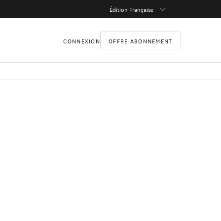
Édition Française
CONNEXION
OFFRE ABONNEMENT
conomie régionale et
dustrielle et le
ques et des
 de contributions au