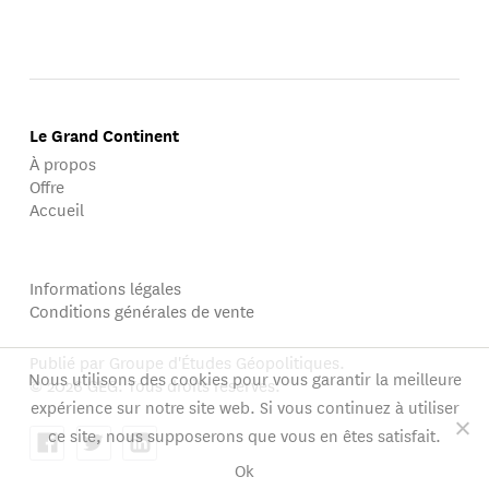
Le Grand Continent
À propos
Offre
Accueil
Informations légales
Conditions générales de vente
Publié par Groupe d'Études Géopolitiques.
Nous utilisons des cookies pour vous garantir la meilleure
© 2026 GEG. Tous droits réservés.
expérience sur notre site web. Si vous continuez à utiliser
ce site, nous supposerons que vous en êtes satisfait.
Ok