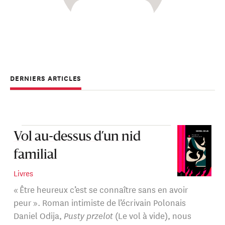
DERNIERS ARTICLES
Vol au-dessus d’un nid
familial
Livres
« Être heureux c’est se connaître sans en avoir
peur ». Roman intimiste de l’écrivain Polonais
Daniel Odija,
Pusty przelot
(Le vol à vide), nous