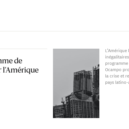
L’Amérique l
inégalitair
mme de
programme 
Ocampo prop
 l’Amérique
la crise et r
pays latino