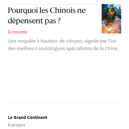
juillet 2011.
Pourquoi les Chinois ne
Ses recherches portent sur l'évolution de la stratification
dépensent pas ?
sociale en Chine, l'émergence des classes moyennes, la
contestation sociale et les débats autour de la
Économie
démocratisation du pays. Il est l'auteur d’
Une sociologie
Une enquête à hauteur de citoyen, signée par l’un
(La Découverte, 2010).
de la Chine
des meilleurs sociologues spécialistes de la Chine.
Le Grand Continent
À propos