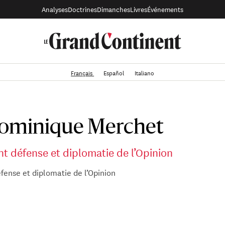
Analyses
Doctrines
Dimanches
Livres
Événements
Français
Español
Italiano
ominique Merchet
t défense et diplomatie de l’Opinion
fense et diplomatie de l’Opinion