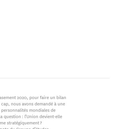
asement 2020, pour faire un bilan
e cap, nous avons demandé à une
e personnalités mondiales de
a question : l’Union devient-elle
me stratégiquement ?
 note du Groupe d’études