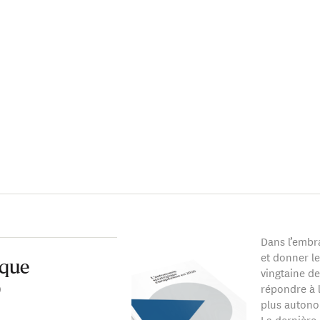
Dans l’embr
et donner l
ique
vingtaine d
répondre à l
0
plus autono
La dernière