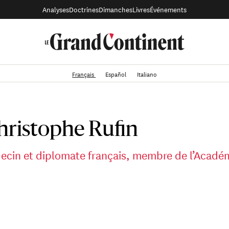
Analyses
Doctrines
Dimanches
Livres
Événements
Français
Español
Italiano
hristophe Rufin
decin et diplomate français, membre de l’Académ
Rufin est un écrivain, médecin et diplomate français, membre
2008. Il reçoit en 1997 le Prix Goncourt du premier roman pour L
court pour son roman Rouge Brésil. Ancien président d’Action c
rance au Sénégal et en Gambie (2007-2010), il est reconnu 