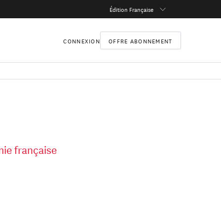
Édition Française
CONNEXION
OFFRE ABONNEMENT
ie française
 de l’Académie
'Abyssin et, en
ontre la faim et
pour une œuvre