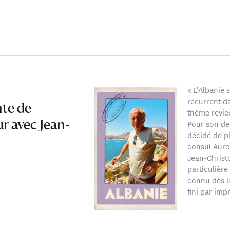
t humanitaire, réflexion géopolitique et fiction romanesque.
« L’Albanie
récurrent 
te de
thème revi
Pour son de
ur avec Jean-
décidé de pl
consul Aure
Jean-Christo
particulière
connu dès l
fini par imp