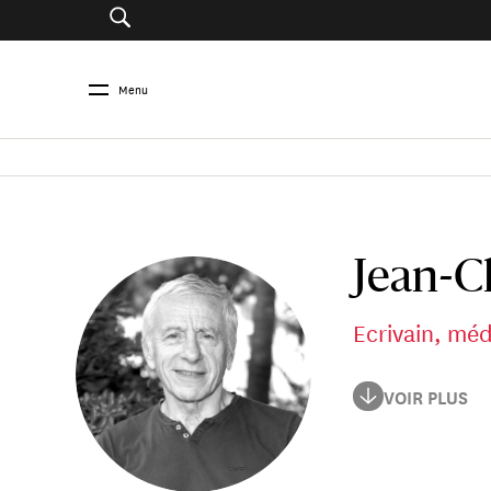
Menu
Jean-C
Ecrivain, mé
Jean-Christophe 
VOIR PLUS
française depuis 
2001, le Prix Gon
ambassadeur de F