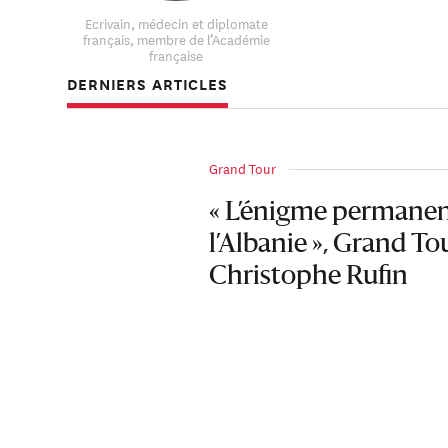
mêlant engagemen
Ecrivain, médecin et diplomate
français, membre de l’Académie
française
DERNIERS ARTICLES
Grand Tour
« L’énigme permanen
l’Albanie », Grand To
Christophe Rufin