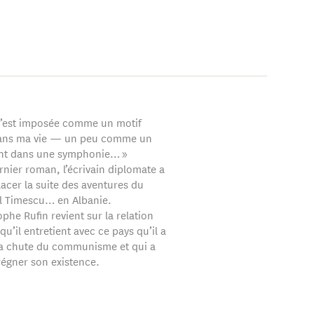
 s’est imposée comme un motif
dans ma vie — un peu comme un
ent dans une symphonie… »
rnier roman, l’écrivain diplomate a
acer la suite des aventures du
l Timescu… en Albanie.
phe Rufin revient sur la relation
 qu’il entretient avec ce pays qu’il a
a chute du communisme et qui a
régner son existence.