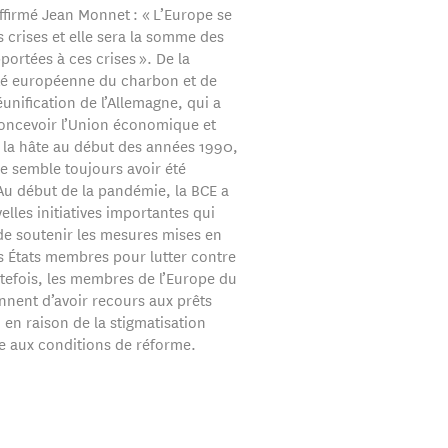
ffirmé Jean Monnet : « L’Europe se
s crises et elle sera la somme des
portées à ces crises ». De la
 européenne du charbon et de
réunification de l’Allemagne, qui a
oncevoir l’Union économique et
 la hâte au début des années 1990,
e semble toujours avoir été
Au début de la pandémie, la BCE a
elles initiatives importantes qui
de soutenir les mesures mises en
es États membres pour lutter contre
utefois, les membres de l’Europe du
nnent d’avoir recours aux prêts
 en raison de la stigmatisation
ée aux conditions de réforme.