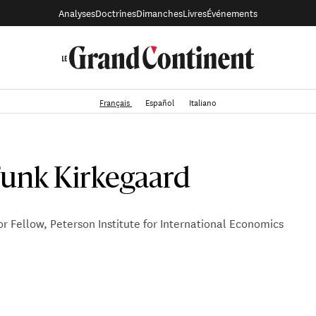
Analyses
Doctrines
Dimanches
Livres
Événements
Français
Español
Italiano
Funk Kirkegaard
r Fellow, Peterson Institute for International Economics