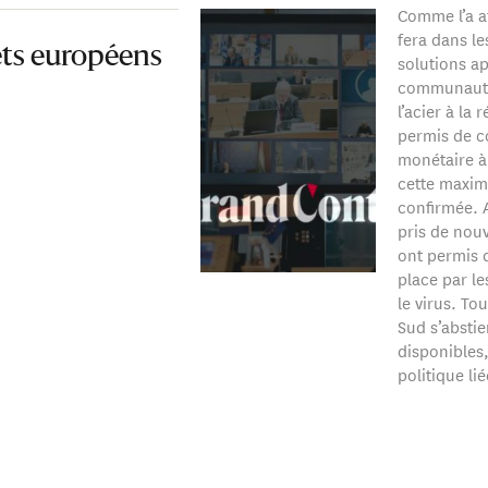
Comme l’a a
fera dans le
êts européens
solutions ap
communauté
l’acier à la 
permis de c
monétaire à
cette maxim
confirmée. 
pris de nouv
ont permis 
place par l
le virus. To
Sud s’abstie
disponibles,
politique li