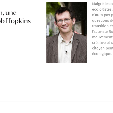
Malgré les 
écologistes
n, une
n’aura pas p
questions de
ob Hopkins
transition 
l’activiste 
mouvement T
créative et 
citoyen peut
écologique.