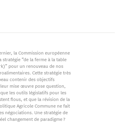
ernier, la Commission européenne
a stratégie “de la ferme à la table
rk)” pour un renouveau de nos
oalimentaires. Cette stratégie très
beau contenir des objectifs
 leur mise œuvre pose question,
ue les outils législatifs pour les
stent flous, et que la révision de la
olitique Agricole Commune ne fait
es négociations. Une stratégie de
réel changement de paradigme ?