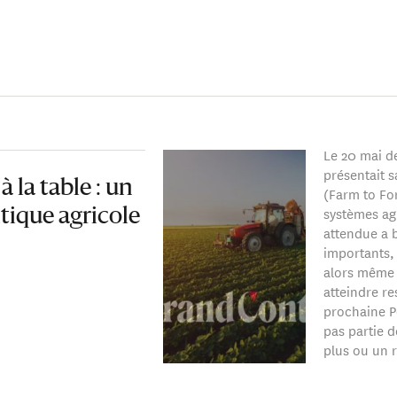
Le 20 mai d
présentait s
à la table : un
(Farm to Fo
systèmes agr
tique agricole
attendue a 
importants,
alors même q
atteindre re
prochaine P
pas partie d
plus ou un 