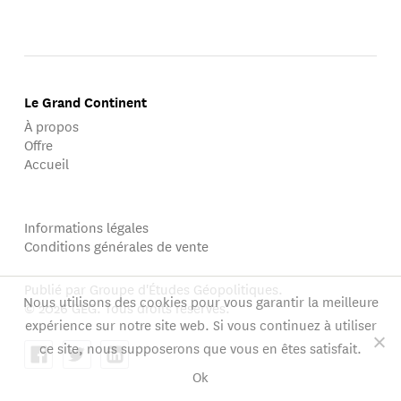
Le Grand Continent
À propos
Offre
Accueil
Informations légales
Conditions générales de vente
Publié par Groupe d'Études Géopolitiques.
Nous utilisons des cookies pour vous garantir la meilleure
© 2026 GEG. Tous droits réservés.
expérience sur notre site web. Si vous continuez à utiliser
ce site, nous supposerons que vous en êtes satisfait.
Ok