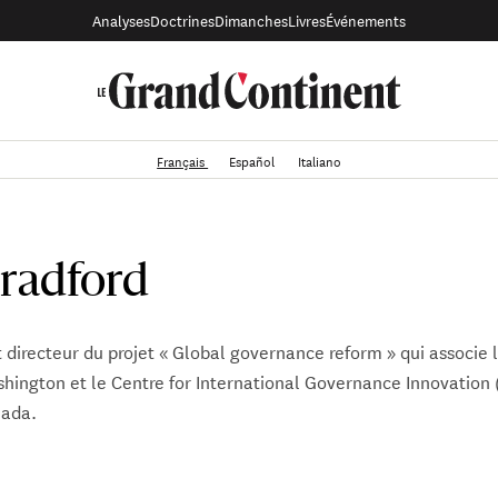
Analyses
Doctrines
Dimanches
Livres
Événements
Français
Español
Italiano
Bradford
t directeur du projet « Global governance reform » qui associe 
shington et le Centre for International Governance Innovation 
nada.
vaux d’expertise en économie pour la Banque Mondiale, l’OCDE,
elopment et le department du Trésor des États-Unis. Il a ensei