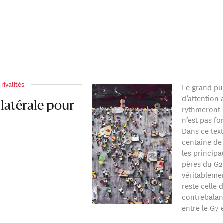
ns Hopkins ainsi qu’à l’American University.
rivalités
Le grand pu
d’attention 
latérale pour
rythmeront 
n’est pas f
Dans ce text
centaine de
les principa
pères du G2
véritablemen
reste celle 
contrebalan
entre le G7 