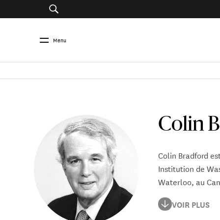
Menu
Colin 
Colin Bradford es
Institution de Wa
Waterloo, au Ca
Il a mené des tra
VOIR PLUS
International Dev