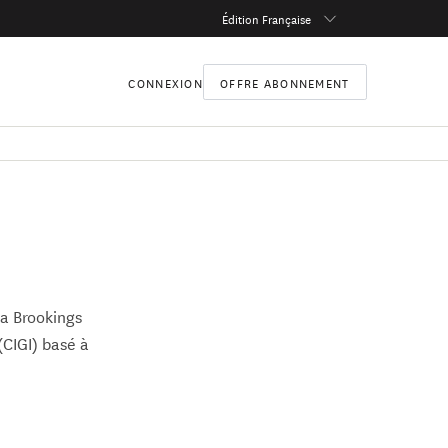
Édition Française
CONNEXION
OFFRE ABONNEMENT
la Brookings
(CIGI) basé à
 l’US Agency for
gné à Yale,