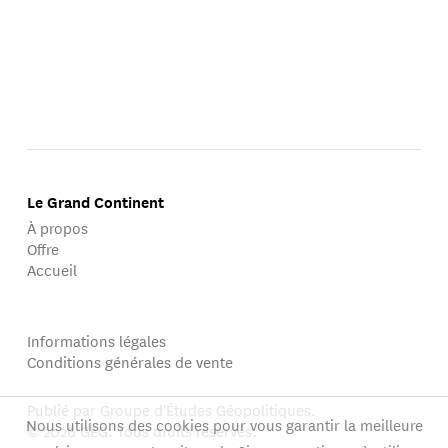
Le Grand Continent
À propos
Offre
Accueil
Informations légales
Conditions générales de vente
Publié par Groupe d'Études Géopolitiques.
Nous utilisons des cookies pour vous garantir la meilleure
© 2026 GEG. Tous droits réservés.