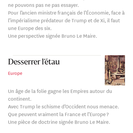
français en 2024, il enseigne les politiques publiques et
ne pouvons pas ne pas essayer.
la géopolitique en Suisse.
Pour l’ancien ministre français de l’Économie, face à
l’impérialisme prédateur de Trump et de Xi, il faut
une Europe des six.
Il reste à ce jour, le ministre de l'Économie ayant eu la
Une perspective signée Bruno Le Maire.
plus longue fonction à Bercy, pendant sept années
consécutives
Desserrer l’étau
Europe
Un âge de la folie gagne les Empires autour du
continent.
Avec Trump le schisme d’Occident nous menace.
Que peuvent vraiment la France et l’Europe ?
Une pièce de doctrine signée Bruno Le Maire.