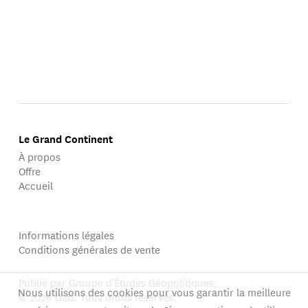
Le Grand Continent
À propos
Offre
Accueil
Informations légales
Conditions générales de vente
Publié par Groupe d'Études Géopolitiques.
Nous utilisons des cookies pour vous garantir la meilleure
© 2026 GEG. Tous droits réservés.