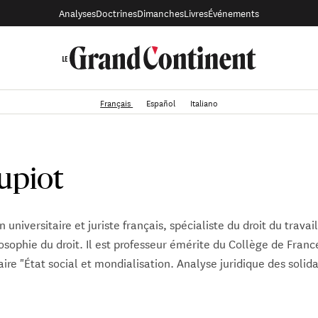
Analyses
Doctrines
Dimanches
Livres
Événements
Français
Español
Italiano
Supiot
n universitaire et juriste français, spécialiste du droit du travai
losophie du droit. Il est professeur émérite du Collège de Franc
ire "État social et mondialisation. Analyse juridique des solida