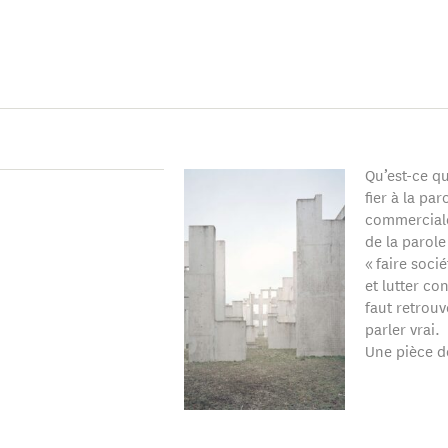
Qu’est-ce q
fier à la par
commerciale
de la parol
« faire soci
et lutter co
faut retrouv
parler vrai.
Une pièce de