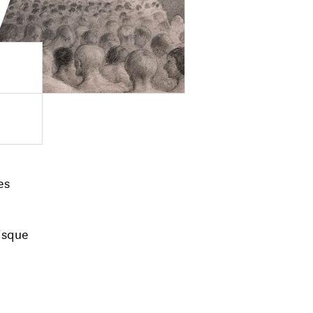
es
risque