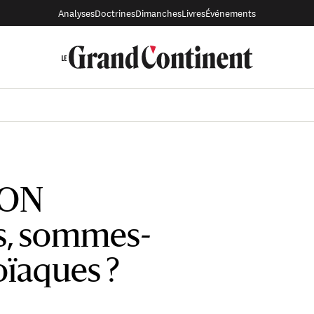
Analyses
Doctrines
Dimanches
Livres
Événements
ION
s, sommes-
ïaques ?