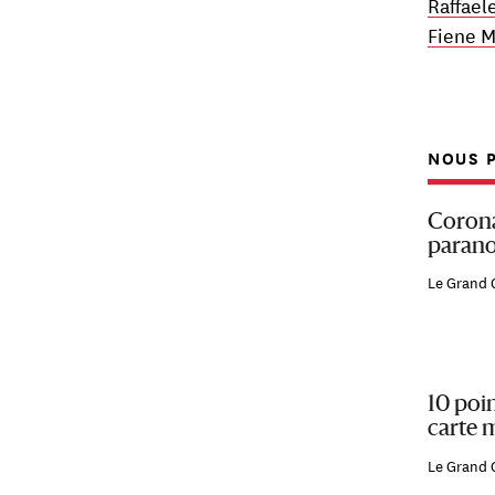
Raffael
Fiene M
NOUS P
Corona
parano
Le Grand 
10 poi
carte m
Le Grand 