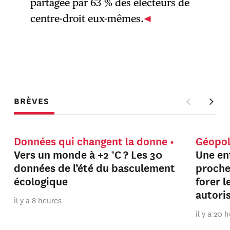
partagée par 63 % des électeurs de
centre-droit eux-mêmes.
BRÈVES
Données qui changent la donne
Géopol
Vers un monde à +2 °C ? Les 30
Une en
données de l’été du basculement
proche
écologique
forer 
autori
il y a 8 heures
il y a 20 