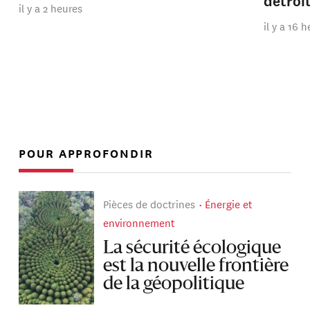
détroi
il y a 2 heures
il y a 16 
POUR APPROFONDIR
Pièces de doctrines
Énergie et
environnement
La sécurité écologique
est la nouvelle frontière
de la géopolitique