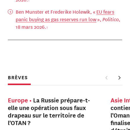
Ben Munster et Frederike Holewik, «
EU fears
panic buying as gas reserves run low
»,
Politico
,
18 mars 2026.
BRÈVES
Europe
La Russie prépare-t-
Asie I
elle une opération sous faux
contien
drapeau sur le territoire de
l’Oman
l’OTAN ?
finalis