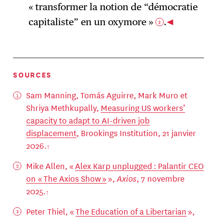
« transformer la notion de “démocratie
capitaliste” en un oxymore »
.
3
SOURCES
Sam Manning, Tomás Aguirre, Mark Muro et
Shriya Methkupally,
Measuring US workers’
capacity to adapt to AI-driven job
displacement
, Brookings Institution, 21 janvier
2026.
Mike Allen, «
Alex Karp unplugged : Palantir CEO
on « The Axios Show »
»,
Axios
, 7 novembre
2025.
Peter Thiel, «
The Education of a Libertarian
»,