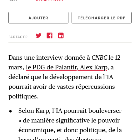
AJOUTER
TÉLÉCHARGER LE PDF
PARTAGER
Dans une interview donnée à
CNBC
le 12
mars,
le PDG de Palantir, Alex Karp
, a
S'abonner
→
déclaré que le développement de l’IA
pourrait avoir de vastes répercussions
politiques.
Selon Karp, l’IA pourrait bouleverser
« de manière significative le pouvoir
économique, et donc politique, de la
base d’un parti, des électeurs