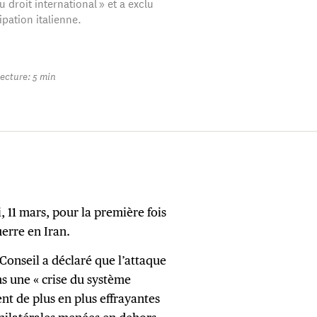
 droit international » et a exclu
ipation italienne.
ecture: 5 min
, 11 mars, pour la première fois
uerre en Iran.
Conseil a déclaré que l’attaque
ns une « crise du système
nt de plus en plus effrayantes