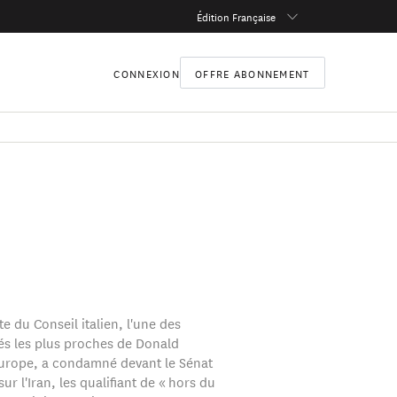
Édition Française
CONNEXION
OFFRE ABONNEMENT
e du Conseil italien, l'une des
és les plus proches de Donald
urope, a condamné devant le Sénat
sur l'Iran, les qualifiant de « hors du