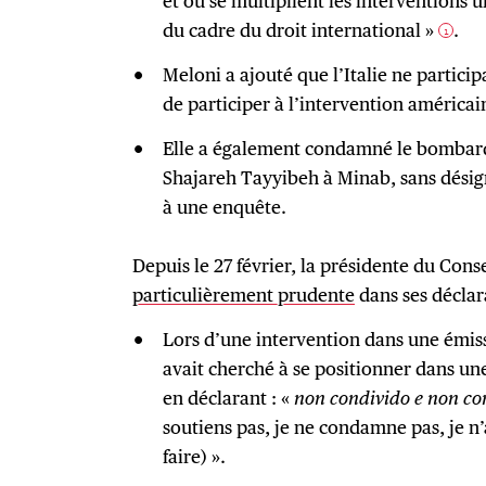
et où se multiplient les interventions 
du cadre du droit international »
.
1
Meloni a ajouté que l’Italie ne participa
de participer à l’intervention américai
Elle a également condamné le bombard
Shajareh Tayyibeh à Minab, sans désign
à une enquête.
Depuis le 27 février, la présidente du Conse
particulièrement prudente
dans ses déclar
Lors d’une intervention dans une émissi
avait cherché à se positionner dans un
en déclarant : «
non condivido e non co
soutiens pas, je ne condamne pas, je n’
faire) ».