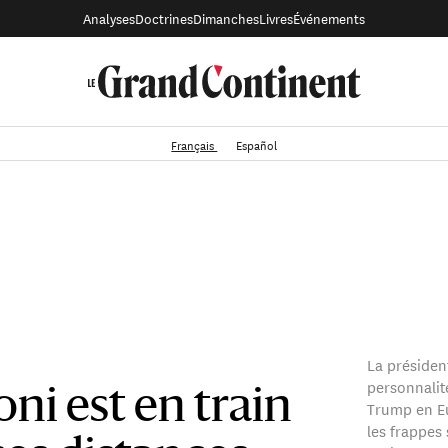
Analyses
Doctrines
Dimanches
Livres
Événements
Français
Español
La président
personnalit
ni est en train
Trump en E
les frappes 