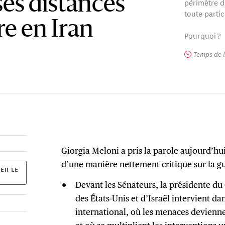
ses distances
périmètre du
toute partic
re en Iran
Pourquoi ?
Temps de l
Giorgia Meloni a pris la parole aujourd’hui
d’une manière nettement critique sur la g
ER LE
Devant les Sénateurs, la présidente du 
des États-Unis et d’Israël intervient da
international, où les menaces devienne