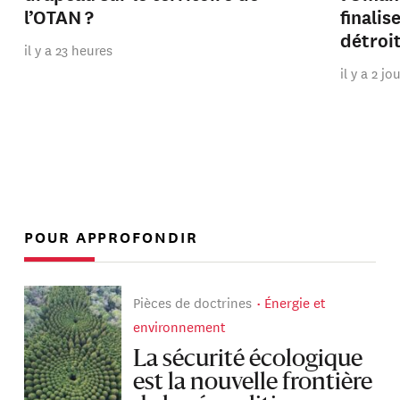
l’OTAN ?
finalis
détroi
il y a 23 heures
il y a 2 jo
POUR APPROFONDIR
Pièces de doctrines
Énergie et
environnement
La sécurité écologique
est la nouvelle frontière