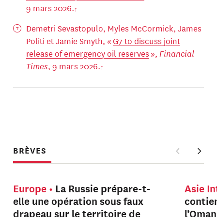
9 mars 2026.
Demetri Sevastopulo, Myles McCormick, James
Politi et Jamie Smyth, «
G7 to discuss joint
release of emergency oil reserves
»,
Financial
Times
, 9 mars 2026.
BRÈVES
Europe
La Russie prépare-t-
Asie I
elle une opération sous faux
contien
drapeau sur le territoire de
l’Oman