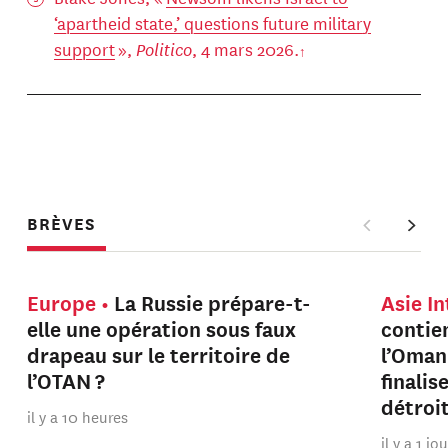
‘apartheid state,’ questions future military
support
»,
Politico
, 4 mars 2026.
BRÈVES
Europe
La Russie prépare-t-
Asie I
elle une opération sous faux
contien
drapeau sur le territoire de
l’Oman
l’OTAN ?
finalis
détroi
il y a 10 heures
il y a 1 jo