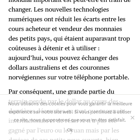
changer. Les nouvelles technologies
numériques ont réduit les écarts entre les
cours acheteur et vendeur des monnaies
des petits pays, qui étaient auparavant trop
coûteuses à détenir et à utiliser :
aujourd’hui, vous pouvez échanger des
dollars australiens et des couronnes
norvégiennes sur votre téléphone portable.
Par conséquent, une grande partie du
terrain perdu par le dollar au cours des
Nous utilisons des cookies pour vous garantir la meilleure
dernières décennies en tant que monnaie
expérience sur notre site web. Si vous continuez à utiliser
ce site, nous supposerons que vous en êtes satisfait.
internationale et de réserve n’a pas été
Ok
gagné par l’euro ou le yuan mais par les