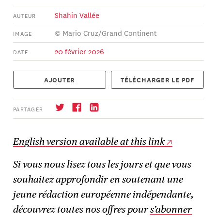
Shahin Vallée
AUTEUR
© Mario Cruz/Grand Continent
IMAGE
20 février 2026
DATE
AJOUTER
TÉLÉCHARGER LE PDF
PARTAGER
English version available at this link
Si vous nous lisez tous les jours et que vous
S'abonner
→
souhaitez approfondir en soutenant une
jeune rédaction européenne indépendante,
découvrez toutes nos offres pour
s’abonner