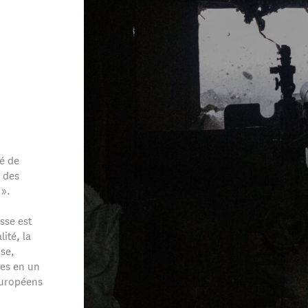
é de
 des
».
sse est
ité, la
se,
nes en un
européens