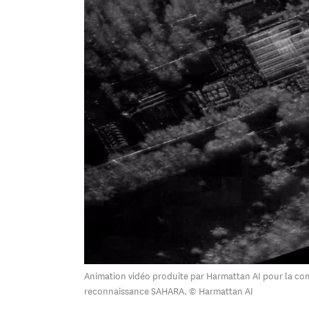
Animation vidéo produite par Harmattan AI pour la co
reconnaissance SAHARA. © Harmattan AI