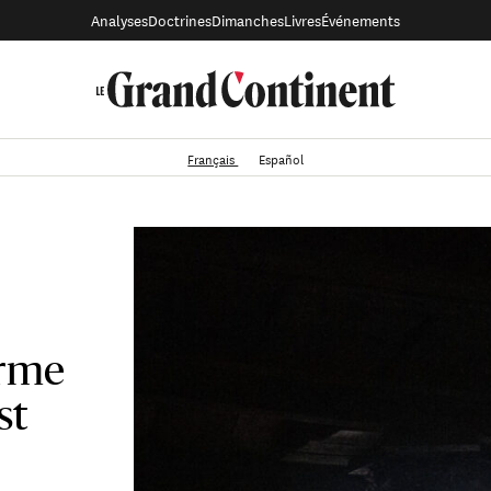
Analyses
Doctrines
Dimanches
Livres
Événements
Français
Español
arme
st