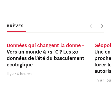
BRÈVES
Données qui changent la donne
Géopol
Vers un monde à +2 °C ? Les 30
Une en
données de l’été du basculement
proche
écologique
forer 
autori
il y a 16 heures
il y a 1 jo