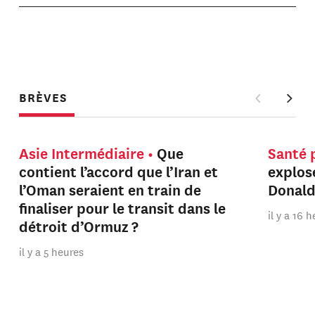
BRÈVES
Asie Intermédiaire
Que
Santé 
contient l’accord que l’Iran et
explos
l’Oman seraient en train de
Donal
finaliser pour le transit dans le
il y a 16 
détroit d’Ormuz ?
il y a 5 heures