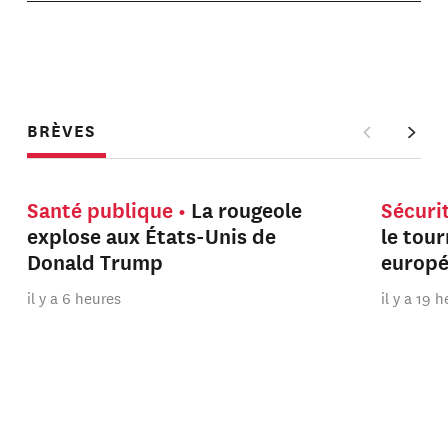
BRÈVES
Santé publique
La rougeole
Sécuri
explose aux États-Unis de
le tou
Donald Trump
europ
il y a 6 heures
il y a 19 