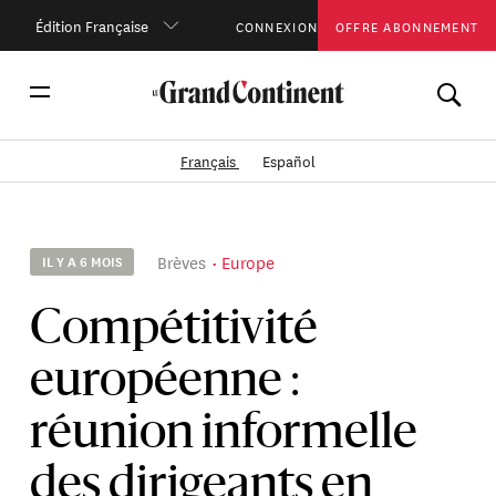
Édition Française
CONNEXION
OFFRE ABONNEMENT
Français
Español
Brèves
Europe
IL Y A 6 MOIS
Compétitivité
européenne :
réunion informelle
des dirigeants en