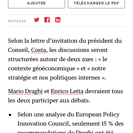
AJOUTER
TÉLÉCHARGER LE PDF
PARTAGER
Selon la lettre d’invitation du président du
Conseil,
Costa
, les discussions seront
S'abonner
→
structurées autour de deux axes : « le
contexte géoéconomique » et « notre
stratégie et nos politiques internes ».
Mario Draghi
et
Enrico Letta
devraient tous
les deux participer aux débats.
Selon une analyse du European Policy
Innovation Council, seulement 15 % des
recommandations de Draghi ont été